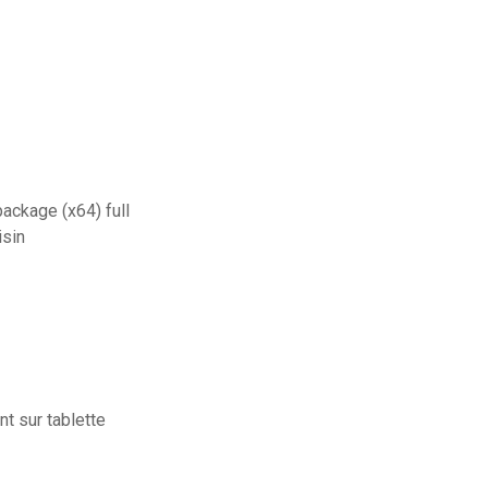
ackage (x64) full
isin
t sur tablette