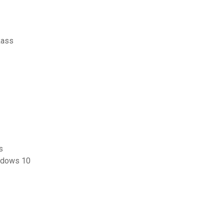
kass
s
indows 10