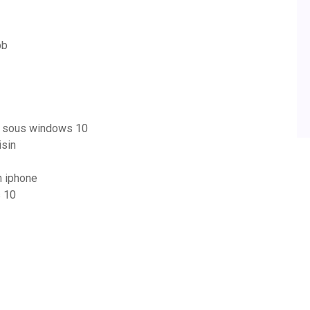
bb
ur sous windows 10
isin
n iphone
s 10