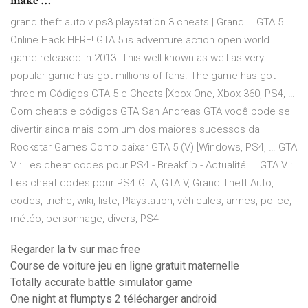
make …
grand theft auto v ps3 playstation 3 cheats | Grand … GTA 5
Online Hack HERE! GTA 5 is adventure action open world
game released in 2013. This well known as well as very
popular game has got millions of fans. The game has got
three m Códigos GTA 5 e Cheats [Xbox One, Xbox 360, PS4, …
Com cheats e códigos GTA San Andreas GTA você pode se
divertir ainda mais com um dos maiores sucessos da
Rockstar Games Como baixar GTA 5 (V) [Windows, PS4, … GTA
V : Les cheat codes pour PS4 - Breakflip - Actualité ... GTA V :
Les cheat codes pour PS4 GTA, GTA V, Grand Theft Auto,
codes, triche, wiki, liste, Playstation, véhicules, armes, police,
météo, personnage, divers, PS4
Regarder la tv sur mac free
Course de voiture jeu en ligne gratuit maternelle
Totally accurate battle simulator game
One night at flumptys 2 télécharger android