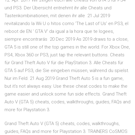
12. Apr. 2017 Wir zeigen euch alle Cheats von GTA 5 für PS4
und PS3. Der Übersicht entnehmt ihr alle Cheats und
Tastenkombinationen, mit denen ihr alle 21 Jul 2019
revitalizando la Wii U o hitos como 'The Last of Us' en PS3, el
reboot de EN ' GTA V' da igual a la hora que te logees,
siempre encontrarás 20 Dec 2019 As 2019 draws to a close,
GTA 5 is still one of the top games in the world. For Xbox One,
PS4, Xbox 360 or PS3, just tap the relevant buttons. Cheats
für Grand Theft Auto V für die PlayStation 3. Alle Cheats für
GTA 5 auf PS3, die Sie eingeben müssen, während du spielst.
Nur im Feld. 21 Aug 2019 Grand Theft Auto 5 is a fun game,
but it's not always easy. Use these cheat codes to make the
game easier and unlock some fun side effects. Grand Theft
Auto V (GTA 5) cheats, codes, walkthroughs, guides, FAQs and
more for Playstation 3.
Grand Theft Auto V (GTA 5) cheats, codes, walkthroughs,
guides, FAQs and more for Playstation 3. TRAINERS CoSMOS