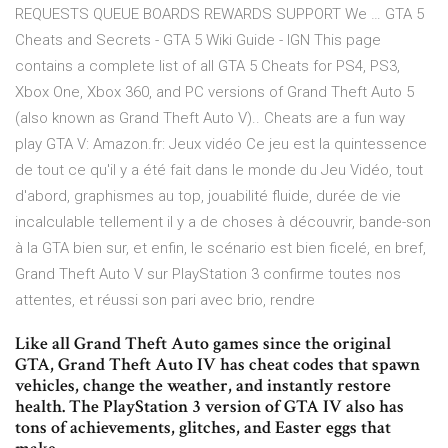
REQUESTS QUEUE BOARDS REWARDS SUPPORT We … GTA 5
Cheats and Secrets - GTA 5 Wiki Guide - IGN This page
contains a complete list of all GTA 5 Cheats for PS4, PS3,
Xbox One, Xbox 360, and PC versions of Grand Theft Auto 5
(also known as Grand Theft Auto V).. Cheats are a fun way
play GTA V: Amazon.fr: Jeux vidéo Ce jeu est la quintessence
de tout ce qu'il y a été fait dans le monde du Jeu Vidéo, tout
d'abord, graphismes au top, jouabilité fluide, durée de vie
incalculable tellement il y a de choses à découvrir, bande-son
à la GTA bien sur, et enfin, le scénario est bien ficelé, en bref,
Grand Theft Auto V sur PlayStation 3 confirme toutes nos
attentes, et réussi son pari avec brio, rendre
Like all Grand Theft Auto games since the original
GTA, Grand Theft Auto IV has cheat codes that spawn
vehicles, change the weather, and instantly restore
health. The PlayStation 3 version of GTA IV also has
tons of achievements, glitches, and Easter eggs that