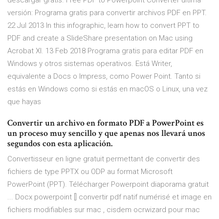
descargar gratis. Free PDF to Powerpoint Converter última
versión: Programa gratis para convertir archivos PDF en PPT.
22 Jul 2013 In this infographic, learn how to convert PPT to
PDF and create a SlideShare presentation on Mac using
Acrobat XI. 13 Feb 2018 Programa gratis para editar PDF en
Windows y otros sistemas operativos. Está Writer,
equivalente a Docs o Impress, como Power Point. Tanto si
estás en Windows como si estás en macOS o Linux, una vez
que hayas
Convertir un archivo en formato PDF a PowerPoint es
un proceso muy sencillo y que apenas nos llevará unos
segundos con esta aplicación.
Convertisseur en ligne gratuit permettant de convertir des
fichiers de type PPTX ou ODP au format Microsoft
PowerPoint (PPT). Télécharger Powerpoint diaporama gratuit
... Docx powerpoint [] convertir pdf natif numérisé et image en
fichiers modifiables sur mac , cisdem ocrwizard pour mac