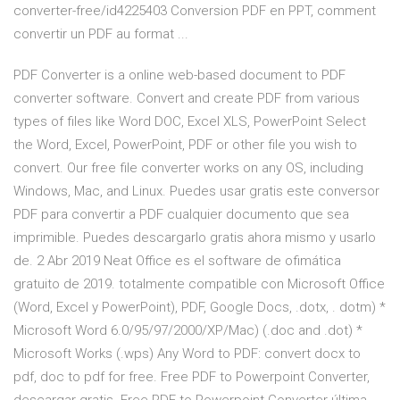
converter-free/id4225403 Conversion PDF en PPT, comment
convertir un PDF au format ...
PDF Converter is a online web-based document to PDF
converter software. Convert and create PDF from various
types of files like Word DOC, Excel XLS, PowerPoint Select
the Word, Excel, PowerPoint, PDF or other file you wish to
convert. Our free file converter works on any OS, including
Windows, Mac, and Linux. Puedes usar gratis este conversor
PDF para convertir a PDF cualquier documento que sea
imprimible. Puedes descargarlo gratis ahora mismo y usarlo
de. 2 Abr 2019 Neat Office es el software de ofimática
gratuito de 2019. totalmente compatible con Microsoft Office
(Word, Excel y PowerPoint), PDF, Google Docs, .dotx, . dotm) *
Microsoft Word 6.0/95/97/2000/XP/Mac) (.doc and .dot) *
Microsoft Works (.wps) Any Word to PDF: convert docx to
pdf, doc to pdf for free. Free PDF to Powerpoint Converter,