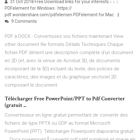
31 Oct 2018 Free Download links for your interests ↓ ↓ ↓:
PDFelement for Windows : https://
pdf.wondershare.com/pdfelemen PDFelement for Mac
9 Comments
PDF à DOCX - Convertissez vos fichiers maintenant View
other document file formats Détails Techniques Chaque
fichier PDF détient une description complète d'un document
en 2D (et, avec la venue de Acrobat 3D, de documents
incorporant de la 3D) incluant du texte, des polices de
caractères, des images et du graphique vectoriel 2D
composant le document.
Télécharger Free PowerPoint/PPT to Pdf Converter
(gratuit ...
Convertisseur en ligne gratuit permettant de convertir des
fichiers de type PPTX ou ODP au format Microsoft
PowerPoint (PPT). Télécharger Powerpoint diaporama gratuit
... Docx powerpoint [] convertir pdf natif numérisé et image en