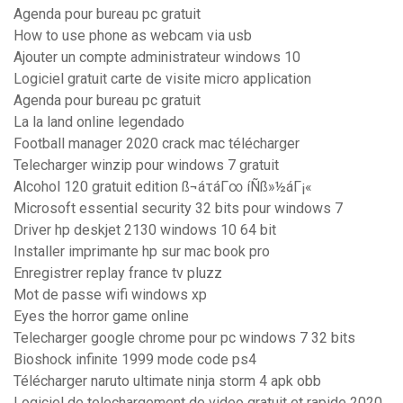
Agenda pour bureau pc gratuit
How to use phone as webcam via usb
Ajouter un compte administrateur windows 10
Logiciel gratuit carte de visite micro application
Agenda pour bureau pc gratuit
La la land online legendado
Football manager 2020 crack mac télécharger
Telecharger winzip pour windows 7 gratuit
Alcohol 120 gratuit edition ß¬áτáΓ∞ íÑß»½áΓ¡«
Microsoft essential security 32 bits pour windows 7
Driver hp deskjet 2130 windows 10 64 bit
Installer imprimante hp sur mac book pro
Enregistrer replay france tv pluzz
Mot de passe wifi windows xp
Eyes the horror game online
Telecharger google chrome pour pc windows 7 32 bits
Bioshock infinite 1999 mode code ps4
Télécharger naruto ultimate ninja storm 4 apk obb
Logiciel de telechargement de video gratuit et rapide 2020